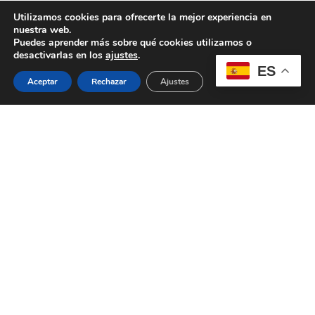
Utilizamos cookies para ofrecerte la mejor experiencia en
nuestra web.
;
Puedes aprender más sobre qué cookies utilizamos o
desactivarlas en los
ajustes
.
ES
Aceptar
Rechazar
Ajustes
¿Por qué confiar en A4 Servicios Financieros?
Nuestros servicios que cuidan
de su negocio como si fuera
nuestro
Porque llevamos más de 30 años siendo el apoyo